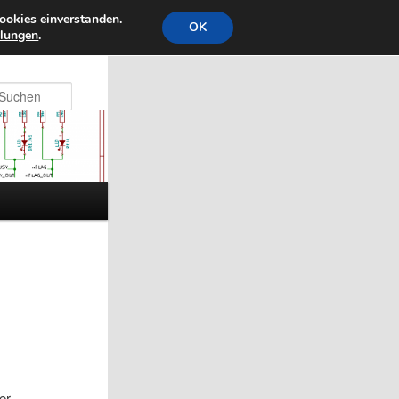
ookies einverstanden.
OK
llungen
.
Suchen
er