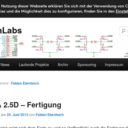
e Nutzung dieser Webseite erklären Sie sich mit der Verwendung von C
es und die Möglichkeit dies zu konfigurieren, finden Sie in den
Einste
nLabs
News
Laufende Projekte
Archiv
Sponsoring
Impressum
Fabian Ebenhoch
RCHIV:
2.5D – Fertigung
ht am
25. Juni 2013
von
Fabian Ebenhoch
er neigt sich dem Ende zu und so (hoffentlich) auch die Fertigung d