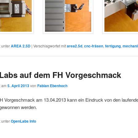
t unter
AREA 2.5D
|
Verschlagwortet mit
area2.5d
,
cnc-fräsen
,
fertigung
,
mechani
Labs auf dem FH Vorgeschmack
ht am
5. April 2013
von
Fabian Ebenhoch
H Vorgeschmack am 13.04.2013 kann ein Eindruck von den laufend
 gewonnen werden.
t unter
OpenLabs Info