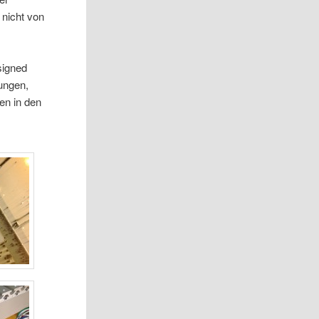
nicht von
signed
rungen,
en in den