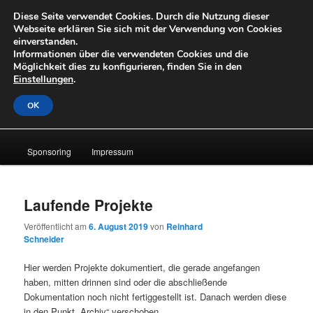
Zum
Diese Seite verwendet Cookies. Durch die Nutzung dieser
primären
Suche
Webseite erklären Sie sich mit der Verwendung von Cookies
Inhalt
einverstanden.
springen
Informationen über die verwendeten Cookies und die
OpenLabs
Möglichkeit dies zu konfigurieren, finden Sie in den
Einstellungen
.
OK
Hauptmenü
Laufende Projekte
About
News
Archiv
Sponsoring
Impressum
Laufende Projekte
Veröffentlicht am
6. August 2019
von
Reinhard
Schneider
Hier werden Projekte dokumentiert, die gerade angefangen
haben, mitten drinnen sind oder die abschließende
Dokumentation noch nicht fertiggestellt ist. Danach werden diese
in den Punkt „Archiv“ verschoben.