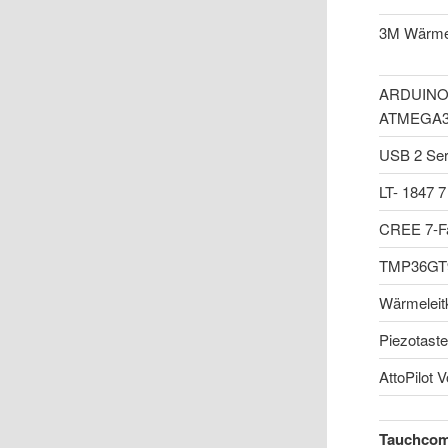
3M Wärmel
ARDUINO 
ATMEGA3
USB 2 Seri
LT- 1847 
CREE 7-Fa
TMP36GT9
Wärmeleitk
Piezotaste
AttoPilot 
Tauchcom