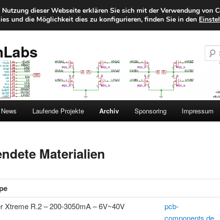
e Nutzung dieser Webseite erklären Sie sich mit der Verwendung von C
es und die Möglichkeit dies zu konfigurieren, finden Sie in den
Einste
nLabs
News
Laufende Projekte
Archiv
Sponsoring
Impressum
ndete Materialien
pe
r Xtreme R.2 – 200-3050mA – 6V~40V
pcb-
components.de