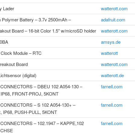
y Lader
watterott.com
on Polymer Battery – 3.7v 2500mAh –
adafruit.com
kout Board – 16-bit Color 1.5″ w/microSD holder
watterott.com
30BA
amsys.de
 Clock Module – RTC
watterott
reakout Board
watterott.com
chtsensor (digital)
watterott.de
CONNECTORS – DBEU 102 A054-130 –
farnell.com
IP68, FRONT-PROJ, 5KONT
CONNECTORS – S 102 A054-130+ –
farnell.com
 IP68, PUSH-PULL, 5KONT
CONNECTORS – 102.1947 – KAPPE,102
farnell.com
UCHSE