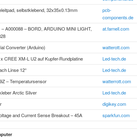
eitpad, selbstklebend, 32x35x0.13mm
pcb-
components.de
– A000088 – BORD, ARDUINO MINI LIGHT,
at.farnell.com
28
al Converter (Arduino)
watterott.com
7 x CREE XM-L U2 auf Kupfer-Rundplatine
Led-tech.de
ch Linse 12°
Led-tech.de
Z – Temperatursensor
watterrott.com
leber Arctic Silver
Led-tech.de
r
digikey.com
Voltage and Current Sense Breakout – 45A
sparkfun.com
puter