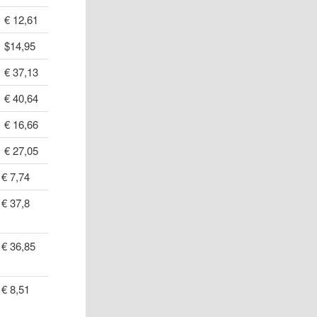
€ 12,61
$14,95
€ 37,13
€ 40,64
€ 16,66
€ 27,05
€ 7,74
€ 37,8
€ 36,85
€ 8,51