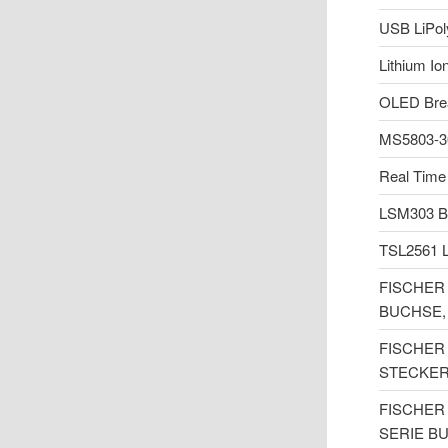
USB LiPol
Lithium I
OLED Brea
MS5803-
Real Time
LSM303 B
TSL2561 Li
FISCHER 
BUCHSE, 
FISCHER 
STECKER,
FISCHER 
SERIE B