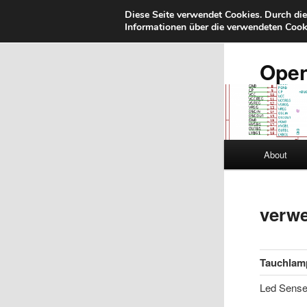
Diese Seite verwendet Cookies. Durch di
Informationen über die verwendeten Cooki
Zum
primären
Inhalt
Ope
springen
Hauptmenü
About
verwe
Tauchlam
Led Sense