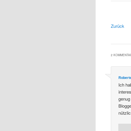
Zurück
2 KOMMENTAR
Roberte
Ich ha
intere
genug 
Blogge
nützlic