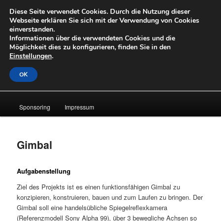
Zum
Diese Seite verwendet Cookies. Durch die Nutzung dieser
primären
Suche
Webseite erklären Sie sich mit der Verwendung von Cookies
Inhalt
einverstanden.
springen
Informationen über die verwendeten Cookies und die
OpenLabs
Möglichkeit dies zu konfigurieren, finden Sie in den
Einstellungen
.
OK
Hauptmenü
Laufende Projekte
About
News
Archiv
Sponsoring
Impressum
Gimbal
Aufgabenstellung
Ziel des Projekts ist es einen funktionsfähigen Gimbal zu
konzipieren, konstruieren, bauen und zum Laufen zu bringen. Der
Gimbal soll eine handelsübliche Spiegelreflexkamera
(Referenzmodell Sony Alpha 99), über 3 bewegliche Achsen so