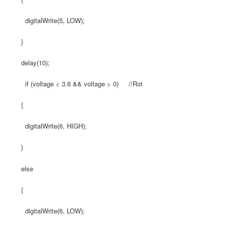
digitalWrite(5, LOW);
}
delay(10);
if (voltage < 3.6 && voltage > 0) //Rot
{
digitalWrite(6, HIGH);
}
else
{
digitalWrite(6, LOW);