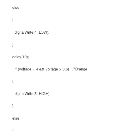
else
{
digitalWrite(4, LOW);
}
delay(10);
if (voltage < 4 && voltage > 3.6) //Orange
{
digitalWrite(5, HIGH);
}
else
{