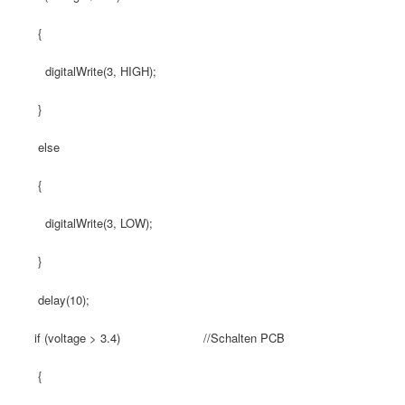
{
digitalWrite(3, HIGH);
}
else
{
digitalWrite(3, LOW);
}
delay(10);
if (voltage > 3.4) //Schalten PCB
{