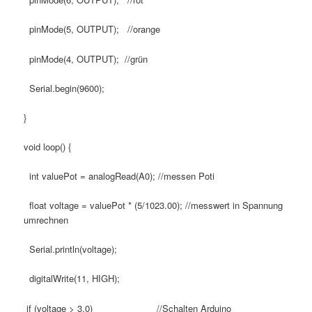
pinMode(5, OUTPUT); //orange
pinMode(4, OUTPUT); //grün
Serial.begin(9600);
}
void loop() {
int valuePot = analogRead(A0); //messen Poti
float voltage = valuePot * (5/1023.00); //messwert in Spannung
umrechnen
Serial.println(voltage);
digitalWrite(11, HIGH);
if (voltage > 3.0) //Schalten Arduino