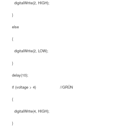
digitalWrite(2, HIGH);
}
else
{
digitalWrite(2, LOW);
}
delay(10);
if (voltage > 4) //GRÜN
{
digitalWrite(4, HIGH);
}