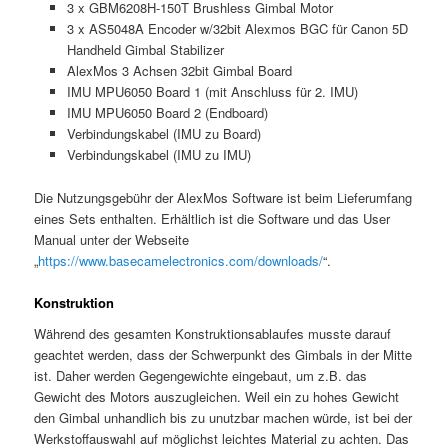
3 x GBM6208H-150T Brushless Gimbal Motor
3 x AS5048A Encoder w/32bit Alexmos BGC für Canon 5D
Handheld Gimbal Stabilizer
AlexMos 3 Achsen 32bit Gimbal Board
IMU MPU6050 Board 1 (mit Anschluss für 2. IMU)
IMU MPU6050 Board 2 (Endboard)
Verbindungskabel (IMU zu Board)
Verbindungskabel (IMU zu IMU)
Die Nutzungsgebühr der AlexMos Software ist beim Lieferumfang
eines Sets enthalten. Erhältlich ist die Software und das User
Manual unter der Webseite
„
https://www.basecamelectronics.com/downloads/
“.
Konstruktion
Während des gesamten Konstruktionsablaufes musste darauf
geachtet werden, dass der Schwerpunkt des Gimbals in der Mitte
ist. Daher werden Gegengewichte eingebaut, um z.B. das
Gewicht des Motors auszugleichen. Weil ein zu hohes Gewicht
den Gimbal unhandlich bis zu unutzbar machen würde, ist bei der
Werkstoffauswahl auf möglichst leichtes Material zu achten. Das