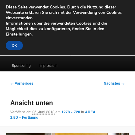
Zum
Diese Seite verwendet Cookies. Durch die Nutzung dieser
primären
Suche
Webseite erklären Sie sich mit der Verwendung von Cookies
Inhalt
einverstanden.
springen
Informationen über die verwendeten Cookies und die
OpenLabs
Möglichkeit dies zu konfigurieren, finden Sie in den
Einstellungen
.
OK
Hauptmenü
About
News
Laufende Projekte
Archiv
Sponsoring
Impressum
Bilder-
← Vorheriges
Nächstes →
Navigation
Ansicht unten
Veröffentlicht
25. Juni 2013
am
1278 × 720
in
AREA
2.5D – Fertigung