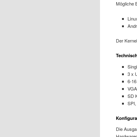
Mögliche 
Linu
Andr
Der Kernel
Technisc
Sing
3 x 
6-16
VGA
SD K
SPI,
Konfigura
Die Ausgan
Hardwarepi