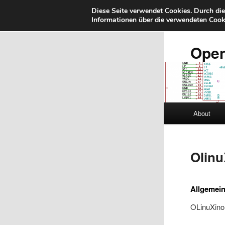
Diese Seite verwendet Cookies. Durch di
Informationen über die verwendeten Cooki
Zum
primären
Inhalt
Ope
springen
Hauptmenü
About
Olinu
Allgemein
OLinuXino 