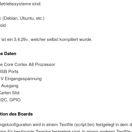
Betriebssysteme sind:
x (Debian, Ubuntu, etc.)
oid
 ist ein 3.4.29+, welcher selbst kompiliert wurde.
he Daten
le Core Cortex A8 Prozessor
USB Ports
 V Eingangsspannung
 Ausgang
arten Slot
 I2C, GPIO
tion des Boards
gskonfiguration wird in einem Textfile (script.bin) festgelegt in dem d
ns für bestimmte Zwecke festgelegt sind. In einem anderen Textfile (