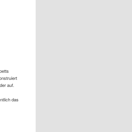
betts
nstruiert
der auf.
ntlich das