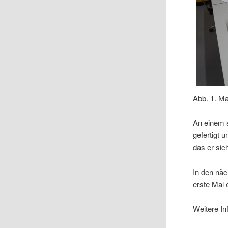
Abb. 1. M
An einem 
gefertigt 
das er sic
In den näc
erste Mal 
Weitere In