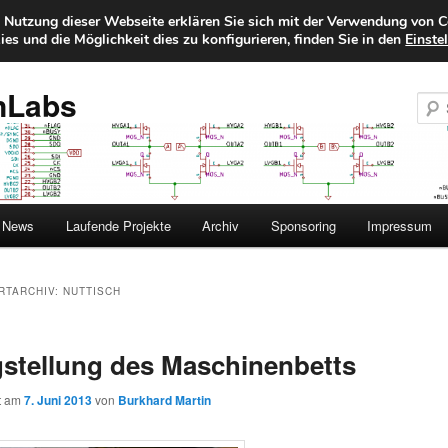
e Nutzung dieser Webseite erklären Sie sich mit der Verwendung von C
es und die Möglichkeit dies zu konfigurieren, finden Sie in den
Einste
nLabs
News
Laufende Projekte
Archiv
Sponsoring
Impressum
RTARCHIV:
NUTTISCH
gstellung des Maschinenbetts
ht am
7. Juni 2013
von
Burkhard Martin