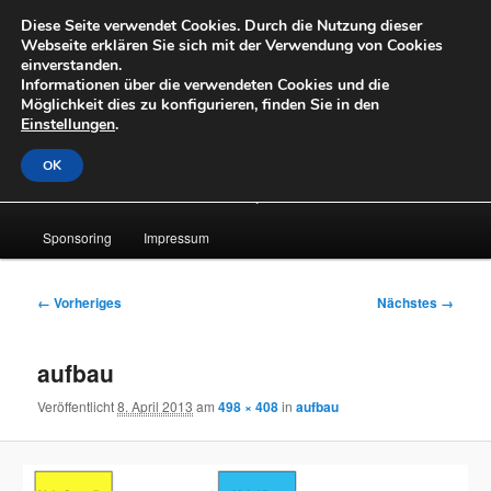
Zum
Diese Seite verwendet Cookies. Durch die Nutzung dieser
primären
Suche
Webseite erklären Sie sich mit der Verwendung von Cookies
Inhalt
einverstanden.
springen
Informationen über die verwendeten Cookies und die
OpenLabs
Möglichkeit dies zu konfigurieren, finden Sie in den
Einstellungen
.
OK
Hauptmenü
About
News
Laufende Projekte
Archiv
Sponsoring
Impressum
Bilder-
← Vorheriges
Nächstes →
Navigation
aufbau
Veröffentlicht
8. April 2013
am
498 × 408
in
aufbau