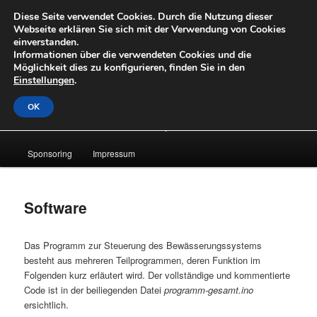
Zum
Diese Seite verwendet Cookies. Durch die Nutzung dieser
primären
Suche
Webseite erklären Sie sich mit der Verwendung von Cookies
Inhalt
einverstanden.
springen
Informationen über die verwendeten Cookies und die
OpenLabs
Möglichkeit dies zu konfigurieren, finden Sie in den
Einstellungen
.
OK
Hauptmenü
About
News
Laufende Projekte
Archiv
Sponsoring
Impressum
Software
Das Programm zur Steuerung des Bewässerungssystems
besteht aus mehreren Teilprogrammen, deren Funktion im
Folgenden kurz erläutert wird. Der vollständige und kommentierte
Code ist in der beiliegenden Datei
programm-gesamt.ino
ersichtlich.