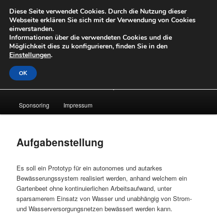
Zum
Diese Seite verwendet Cookies. Durch die Nutzung dieser
primären
Suche
Webseite erklären Sie sich mit der Verwendung von Cookies
Inhalt
einverstanden.
springen
Informationen über die verwendeten Cookies und die
OpenLabs
Möglichkeit dies zu konfigurieren, finden Sie in den
Einstellungen
.
OK
Hauptmenü
About
News
Laufende Projekte
Archiv
Sponsoring
Impressum
Aufgabenstellung
Es soll ein Prototyp für ein autonomes und autarkes
Bewässerungssystem realisiert werden, anhand welchem ein
Gartenbeet ohne kontinuierlichen Arbeitsaufwand, unter
sparsamerem Einsatz von Wasser und unabhängig von Strom-
und Wasserversorgungsnetzen bewässert werden kann.