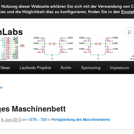
e Nutzung dieser Webseite erklären Sie sich mit der Verwendung von C
es und die Möglichkeit dies zu konfigurieren, finden Sie in den
Einste
nLabs
News
Laufende Projekte
Archiv
Sponsoring
Impressum
es
n
ges Maschinenbett
t
8. Juni 2013
am
1278 × 720
in
Fertigstellung des Maschinenbetts