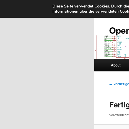
Diese Seite verwendet Cookies. Durch di
Informationen über die verwendeten Cooki
Zum
primären
Inhalt
Ope
springen
Hauptmenü
About
Bilder-
← Vorherig
Navigatio
Ferti
Veröffentlich