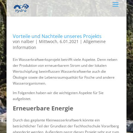
Vorteile und Nachteile unseres Projekts
von
nalber
|
Mittwoch, 6.01.2021
|
Allgemeine
Information
Ein Wasserkraftwerksprojekt betrifft viele Aspekte. Denn neben
der Produktion von erneuerbarem Strom und der lokalen
Wertschöpfung beeinflussen Wasserkraftwerke auch die
Ökologie sowie die Lebensraumqualität für Fische und andere
Wasserorganismen.
Im Folgenden haben wir die wichtigsten Aspekte für Sie
aufgelistet.
Erneuerbare Energie
Durch das geplante Kleinwasserkraftwerk könnte ein
beträchtlicher Teil der Grundlast der Fachhochschule Vorarlberg
abgedeckt werden. Außerdem passt dieses Projekt sehr gut zum